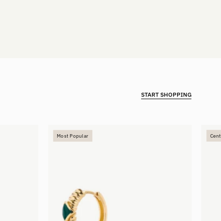
START SHOPPING
Enamel
Most Popular
Cent
Hoops