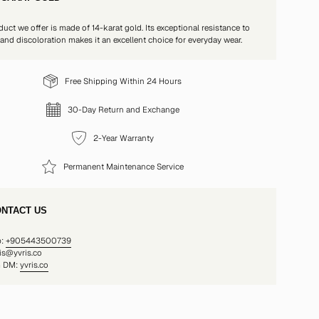
duct we offer is made of 14-karat gold. Its exceptional resistance to
 and discoloration makes it an excellent choice for everyday wear.
Free Shipping Within 24 Hours
30-Day Return and Exchange
2-Year Warranty
Permanent Maintenance Service
NTACT US
p:
+905443500739
ris@yvris.co
m DM:
yvris.co