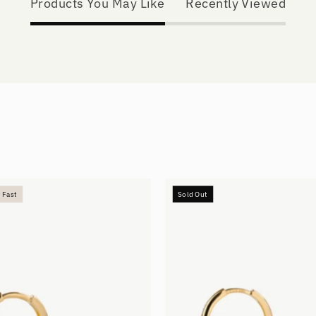
Products You May Like
Recently Viewed
Small
Medium
 Fast
Sold Out
Hoops
Hoops