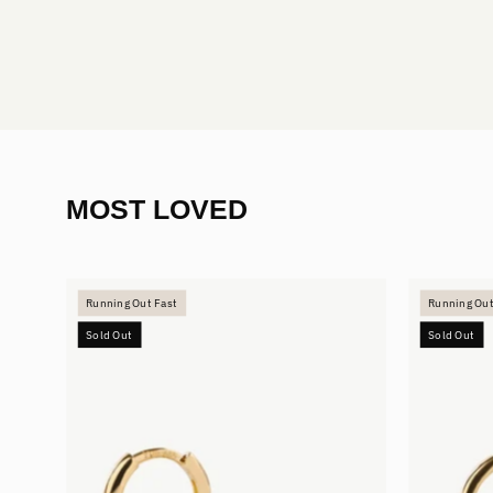
MOST LOVED
Mini
Running Out Fast
Running Out
Hoops
Sold Out
Sold Out