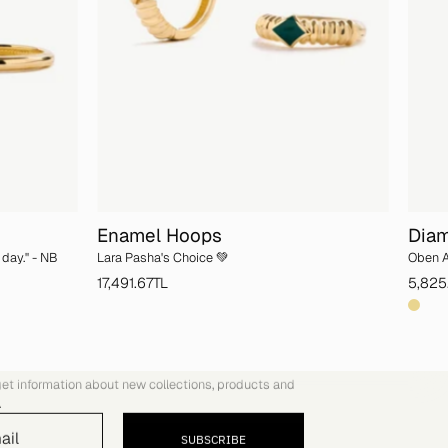
Enamel Hoops
Diam
day.'' - NB
Lara Pasha's Choice 💚
Oben A
17,491.67TL
5,825
COMMUNITY
get information about new collections, products and
.
SUBSCRIBE