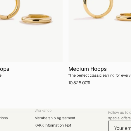
oops
Medium Hoops
e
''The perfect classic earring for every 
10,825.00TL
RESOURCES
YVRIS 
Workshop
Follow us to 
tions
Membership Agreement
special offers
KVKK Information Text