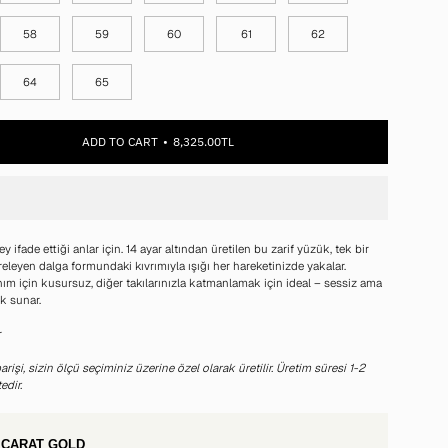
58
59
60
61
62
64
65
ADD TO CART
8,325.00TL
y ifade ettiği anlar için. 14 ayar altından üretilen bu zarif yüzük, tek bir
releyen dalga formundaki kıvrımıyla ışığı her hareketinizde yakalar.
ım için kusursuz, diğer takılarınızla katmanlamak için ideal – sessiz ama
ık sunar.
r
rişi, sizin ölçü seçiminiz üzerine özel olarak üretilir. Üretim süresi 1-2
edir.
 CARAT GOLD