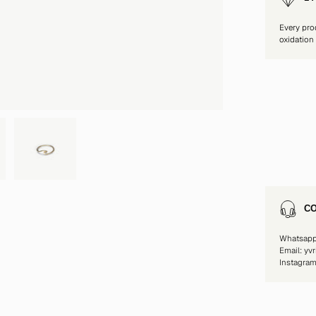
Every pro
oxidation
CO
Whatsap
Email: yv
Instagra