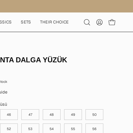
SSICS
SETS
THEIR CHOICE
Open
MY
OPEN CART
search
ACCOUNT
bar
ANTA DALGA YÜZÜK
 stock
uide
çüsü
46
47
48
49
50
52
53
54
55
56