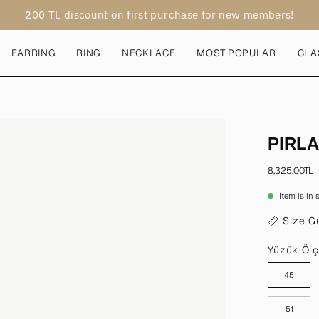
200 TL discount on first purchase for new members!
EARRING
RING
NECKLACE
MOST POPULAR
CLA
Open
PIRL
image
lightbox
8,325.00TL
Item is in
Size G
Yüzük Öl
45
51