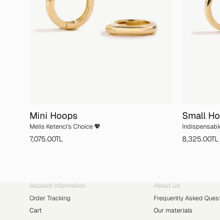
Mini Hoops
Small H
Melis Ketenci's Choice 💖
Indispensabl
7,075.00TL
8,325.00TL
ACCOUNT
ABOUT YVRIS
Account Information
About Us
Order Tracking
Frequently Asked Ques
Cart
Our materials