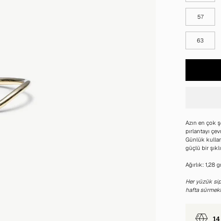
57
63
Azın en çok şe
pırlantayı çev
Günlük kullan
güçlü bir şıkl
Ağırlık: 1,28 g
Her yüzük sipa
hafta sürmekt
14